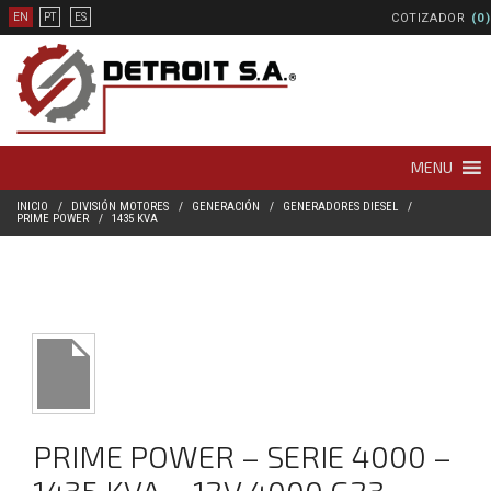
COTIZADOR
(0)
EN
PT
ES
MENU
INICIO
DIVISIÓN MOTORES
GENERACIÓN
GENERADORES DIESEL
PRIME POWER
1435 KVA
PRIME POWER – SERIE 4000 –
1435 KVA – 12V 4000 G23