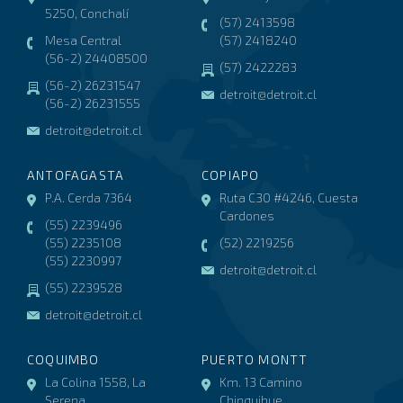
5250, Conchalí
(57) 2413598
Mesa Central
(57) 2418240
(56-2) 24408500
(57) 2422283
(56-2) 26231547
detroit@detroit.cl
(56-2) 26231555
detroit@detroit.cl
ANTOFAGASTA
COPIAPO
P.A. Cerda 7364
Ruta C30 #4246, Cuesta
Cardones
(55) 2239496
(55) 2235108
(52) 2219256
(55) 2230997
detroit@detroit.cl
(55) 2239528
detroit@detroit.cl
COQUIMBO
PUERTO MONTT
La Colina 1558, La
Km. 13 Camino
Serena
Chinquihue