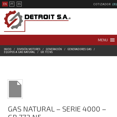
COTIZADOR
(0)
EN
PT
ES
MENU
INICIO
DIVISIÓN MOTORES
GENERACIÓN
GENERADORES GAS
EQUIPOS A GAS NATURAL
GB 772 N5
GAS NATURAL – SERIE 4000 –
GB 772 N5