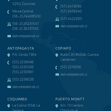
5250, Conchalí
(57) 2413598
Mesa Central
(57) 2418240
(56-2) 24408500
(57) 2422283
(56-2) 26231547
detroit@detroit.cl
(56-2) 26231555
detroit@detroit.cl
ANTOFAGASTA
COPIAPO
P.A. Cerda 7364
Ruta C30 #4246, Cuesta
Cardones
(55) 2239496
(55) 2235108
(52) 2219256
(55) 2230997
detroit@detroit.cl
(55) 2239528
detroit@detroit.cl
COQUIMBO
PUERTO MONTT
La Colina 1558, La
Km. 13 Camino
Serena
Chinquihue