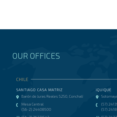
OUR OFFICES
CHILE
SANTIAGO CASA MATRIZ
IQUIQUE
Barón de Juras Reales 5250, Conchalí
Sotomayo
Mesa Central
(57) 241
(56-2) 24408500
(57) 241