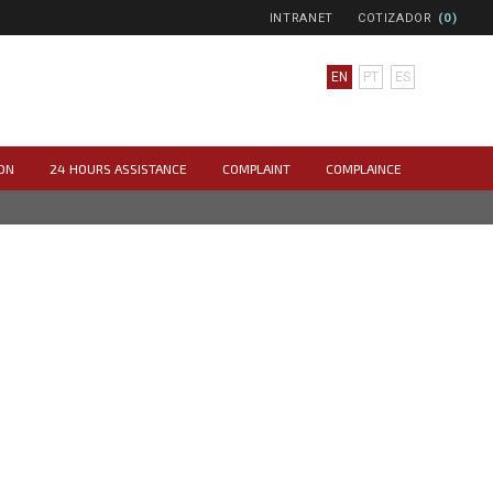
INTRANET
COTIZADOR
(0)
EN
PT
ES
ON
24 HOURS ASSISTANCE
COMPLAINT
COMPLAINCE