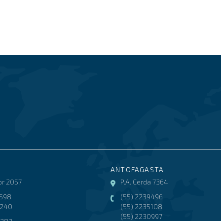
ANTOFAGASTA
r 2057
P.A. Cerda 7364
3598
(55) 2239496
8240
(55) 2235108
(55) 2230997