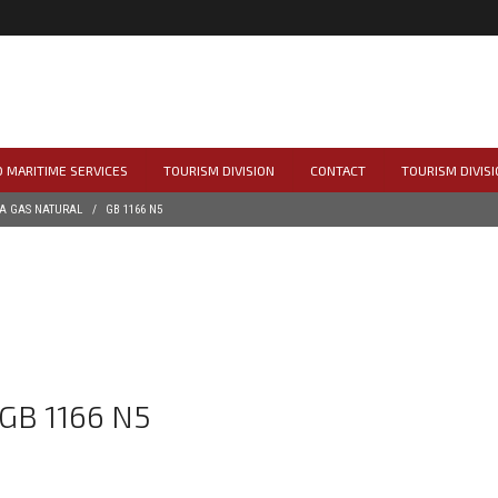
 MARITIME SERVICES
TOURISM DIVISION
CONTACT
TOURISM DIVISI
 A GAS NATURAL
GB 1166 N5
GB 1166 N5