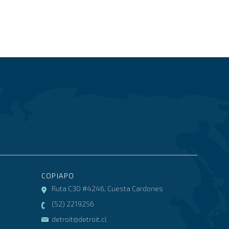
COPIAPO
Ruta C30 #4246, Cuesta Cardones
(52) 2219256
detroit@detroit.cl