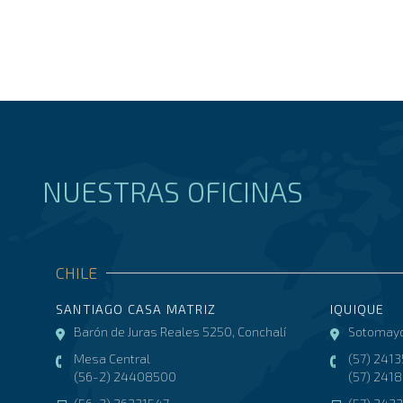
NUESTRAS OFICINAS
CHILE
SANTIAGO CASA MATRIZ
IQUIQUE
Barón de Juras Reales 5250, Conchalí
Sotomayo
Mesa Central
(57) 241
(56-2) 24408500
(57) 241