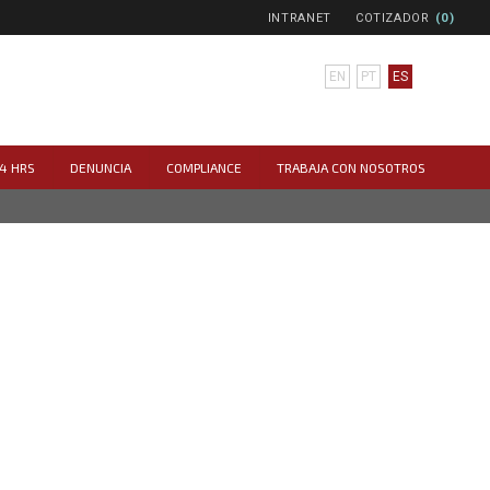
INTRANET
COTIZADOR
(0)
EN
PT
ES
4 HRS
DENUNCIA
COMPLIANCE
TRABAJA CON NOSOTROS