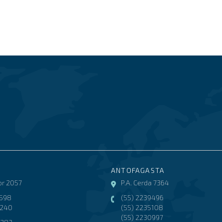
ANTOFAGASTA
r 2057
P.A. Cerda 7364
3598
(55) 2239496
8240
(55) 2235108
(55) 2230997