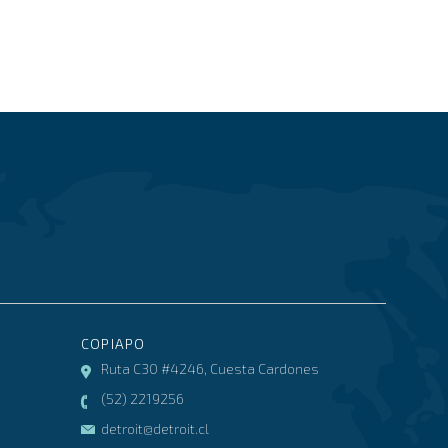
COPIAPO
Ruta C30 #4246, Cuesta Cardones
(52) 2219256
detroit@detroit.cl