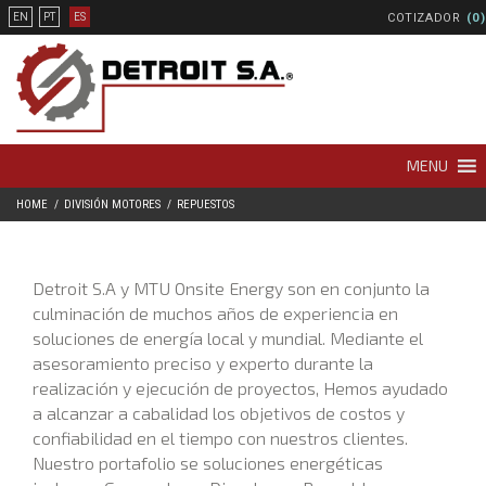
COTIZADOR
(0)
EN
PT
ES
MENU
HOME
DIVISIÓN MOTORES
REPUESTOS
Detroit S.A y MTU Onsite Energy son en conjunto la
culminación de muchos años de experiencia en
soluciones de energía local y mundial. Mediante el
asesoramiento preciso y experto durante la
realización y ejecución de proyectos, Hemos ayudado
a alcanzar a cabalidad los objetivos de costos y
confiabilidad en el tiempo con nuestros clientes.
Nuestro portafolio se soluciones energéticas