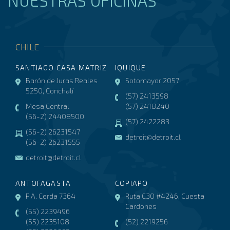
NUESTRAS OFICINAS
CHILE
SANTIAGO CASA MATRIZ
IQUIQUE
Barón de Juras Reales
Sotomayor 2057
5250, Conchalí
(57) 2413598
Mesa Central
(57) 2418240
(56-2) 24408500
(57) 2422283
(56-2) 26231547
detroit@detroit.cl
(56-2) 26231555
detroit@detroit.cl
ANTOFAGASTA
COPIAPO
P.A. Cerda 7364
Ruta C30 #4246, Cuesta
Cardones
(55) 2239496
(55) 2235108
(52) 2219256