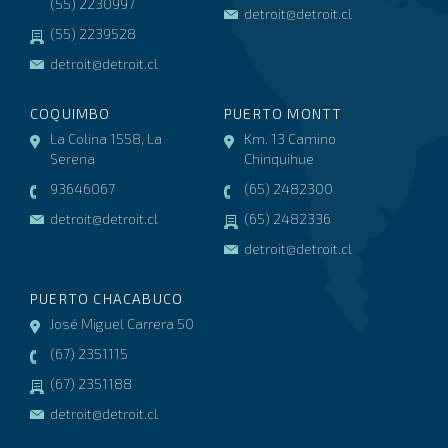
(55) 2230997
detroit@detroit.cl
(55) 2239528
detroit@detroit.cl
COQUIMBO
PUERTO MONTT
La Colina 1558, La
Km. 13 Camino
Serena
Chinquihue
93646067
(65) 2482300
detroit@detroit.cl
(65) 2482336
detroit@detroit.cl
PUERTO CHACABUCO
José Miguel Carrera 50
(67) 2351115
(67) 2351188
detroit@detroit.cl