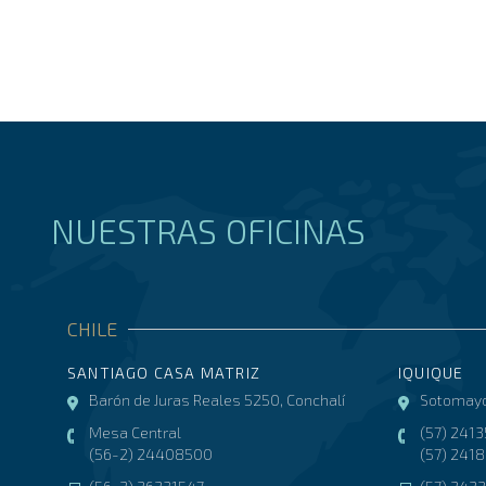
NUESTRAS OFICINAS
CHILE
SANTIAGO CASA MATRIZ
IQUIQUE
Barón de Juras Reales 5250, Conchalí
Sotomayo
Mesa Central
(57) 241
(56-2) 24408500
(57) 241