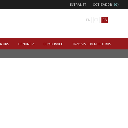
INTRANET
COTIZADOR
(0)
EN
PT
ES
4 HRS
DENUNCIA
COMPLIANCE
TRABAJA CON NOSOTROS