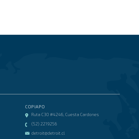
COPIAPO
Ruta C30 #4246, Cuesta Cardones
(52) 2219256
detroit@detroit.cl