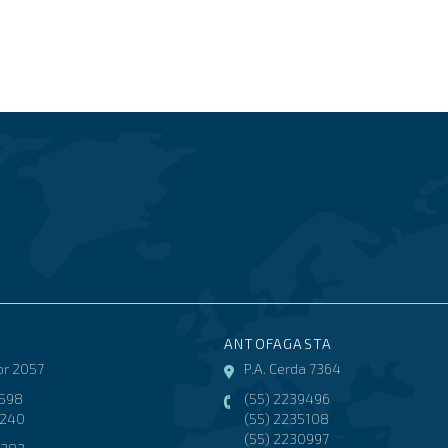
ANTOFAGASTA
r 2057
P.A. Cerda 7364
3598
(55) 2239496
8240
(55) 2235108
(55) 2230997