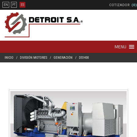
COTIZADOR
(0)
EN
PT
ES
MENU
INICIO
DIVISIÓN MOTORES
GENERACIÓN
DS1400