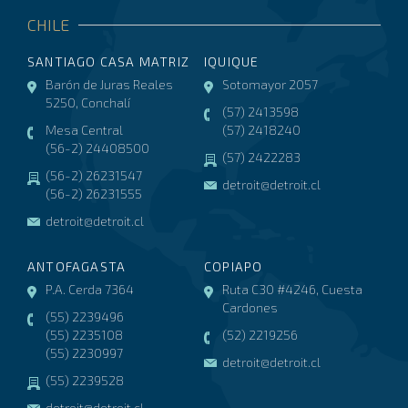
CHILE
SANTIAGO CASA MATRIZ
IQUIQUE
Barón de Juras Reales
Sotomayor 2057
5250, Conchalí
(57) 2413598
Mesa Central
(57) 2418240
(56-2) 24408500
(57) 2422283
(56-2) 26231547
detroit@detroit.cl
(56-2) 26231555
detroit@detroit.cl
ANTOFAGASTA
COPIAPO
P.A. Cerda 7364
Ruta C30 #4246, Cuesta
Cardones
(55) 2239496
(55) 2235108
(52) 2219256
(55) 2230997
detroit@detroit.cl
(55) 2239528
detroit@detroit.cl