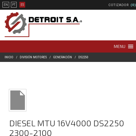
COTIZADOR
(0)
EN
PT
ES
MENU
INICIO
DIVISIÓN MOTORES
GENERACIÓN
DS2250
DIESEL MTU 16V4000 DS2250
2300-2100