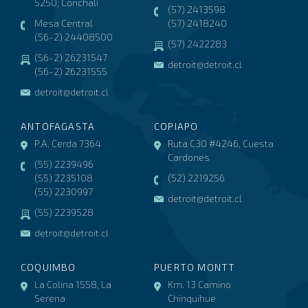
5250, Conchalí
(57) 2413598
Mesa Central
(57) 2418240
(56-2) 24408500
(57) 2422283
(56-2) 26231547
detroit@detroit.cl
(56-2) 26231555
detroit@detroit.cl
ANTOFAGASTA
COPIAPO
P.A. Cerda 7364
Ruta C30 #4246, Cuesta
Cardones
(55) 2239496
(55) 2235108
(52) 2219256
(55) 2230997
detroit@detroit.cl
(55) 2239528
detroit@detroit.cl
COQUIMBO
PUERTO MONTT
La Colina 1558, La
Km. 13 Camino
Serena
Chinquihue