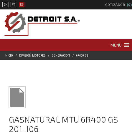
COTIZADOR
(0)
EN
PT
ES
MENU
INICIO
DIVISIÓN MOTORES
GENERACIÓN
6R400 GS
GASNATURAL MTU 6R400 GS
201-106