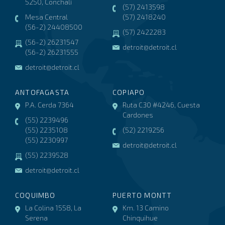
5250, Conchalí
(57) 2413598
Mesa Central
(57) 2418240
(56-2) 24408500
(57) 2422283
(56-2) 26231547
detroit@detroit.cl
(56-2) 26231555
detroit@detroit.cl
ANTOFAGASTA
COPIAPO
P.A. Cerda 7364
Ruta C30 #4246, Cuesta
Cardones
(55) 2239496
(55) 2235108
(52) 2219256
(55) 2230997
detroit@detroit.cl
(55) 2239528
detroit@detroit.cl
COQUIMBO
PUERTO MONTT
La Colina 1558, La
Km. 13 Camino
Serena
Chinquihue