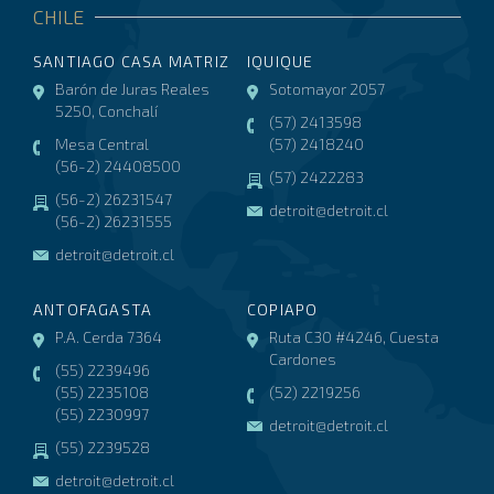
CHILE
SANTIAGO CASA MATRIZ
IQUIQUE
Barón de Juras Reales
Sotomayor 2057
5250, Conchalí
(57) 2413598
Mesa Central
(57) 2418240
(56-2) 24408500
(57) 2422283
(56-2) 26231547
detroit@detroit.cl
(56-2) 26231555
detroit@detroit.cl
ANTOFAGASTA
COPIAPO
P.A. Cerda 7364
Ruta C30 #4246, Cuesta
Cardones
(55) 2239496
(55) 2235108
(52) 2219256
(55) 2230997
detroit@detroit.cl
(55) 2239528
detroit@detroit.cl