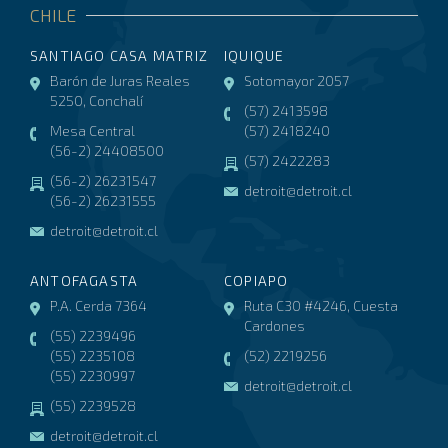
CHILE
SANTIAGO CASA MATRIZ
IQUIQUE
Barón de Juras Reales
Sotomayor 2057
5250, Conchalí
(57) 2413598
Mesa Central
(57) 2418240
(56-2) 24408500
(57) 2422283
(56-2) 26231547
detroit@detroit.cl
(56-2) 26231555
detroit@detroit.cl
ANTOFAGASTA
COPIAPO
P.A. Cerda 7364
Ruta C30 #4246, Cuesta
Cardones
(55) 2239496
(55) 2235108
(52) 2219256
(55) 2230997
detroit@detroit.cl
(55) 2239528
detroit@detroit.cl