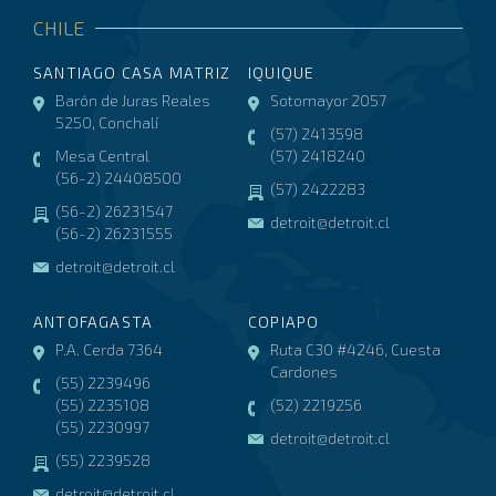
CHILE
SANTIAGO CASA MATRIZ
IQUIQUE
Barón de Juras Reales
Sotomayor 2057
5250, Conchalí
(57) 2413598
Mesa Central
(57) 2418240
(56-2) 24408500
(57) 2422283
(56-2) 26231547
detroit@detroit.cl
(56-2) 26231555
detroit@detroit.cl
ANTOFAGASTA
COPIAPO
P.A. Cerda 7364
Ruta C30 #4246, Cuesta
Cardones
(55) 2239496
(55) 2235108
(52) 2219256
(55) 2230997
detroit@detroit.cl
(55) 2239528
detroit@detroit.cl