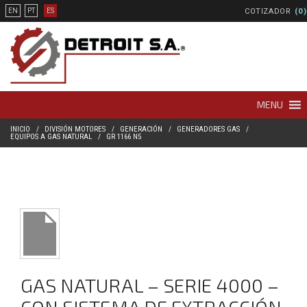
COTIZADOR
(0)
EN
PT
ES
MENU
INICIO
DIVISIÓN MOTORES
GENERACIÓN
GENERADORES GAS
EQUIPOS A GAS NATURAL
GR 1166 N5
GAS NATURAL – SERIE 4000 –
CON SISTEMA DE EXTRACCIÓN