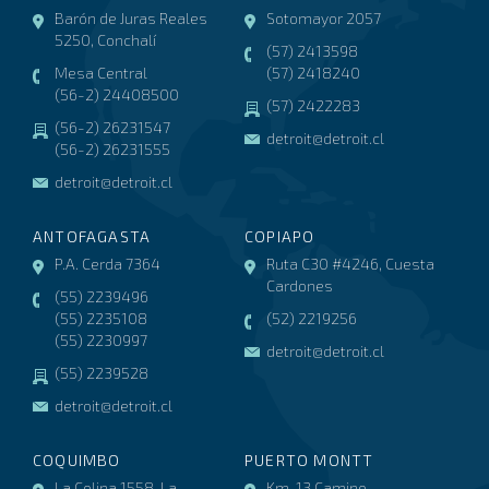
Barón de Juras Reales
Sotomayor 2057
5250, Conchalí
(57) 2413598
Mesa Central
(57) 2418240
(56-2) 24408500
(57) 2422283
(56-2) 26231547
detroit@detroit.cl
(56-2) 26231555
detroit@detroit.cl
ANTOFAGASTA
COPIAPO
P.A. Cerda 7364
Ruta C30 #4246, Cuesta
Cardones
(55) 2239496
(55) 2235108
(52) 2219256
(55) 2230997
detroit@detroit.cl
(55) 2239528
detroit@detroit.cl
COQUIMBO
PUERTO MONTT
La Colina 1558, La
Km. 13 Camino