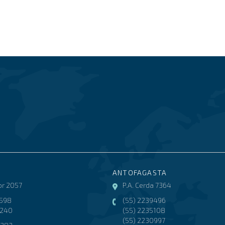
ANTOFAGASTA
r 2057
P.A. Cerda 7364
3598
(55) 2239496
8240
(55) 2235108
(55) 2230997