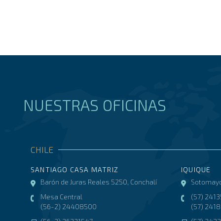
NUESTRAS OFICINAS
CHILE
SANTIAGO CASA MATRIZ
IQUIQUE
Barón de Juras Reales 5250, Conchalí
Sotomayo
Mesa Central
(57) 241
(56-2) 24408500
(57) 241