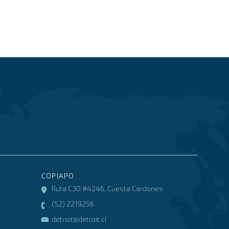
COPIAPO
Ruta C30 #4246, Cuesta Cardones
(52) 2219256
detroit@detroit.cl