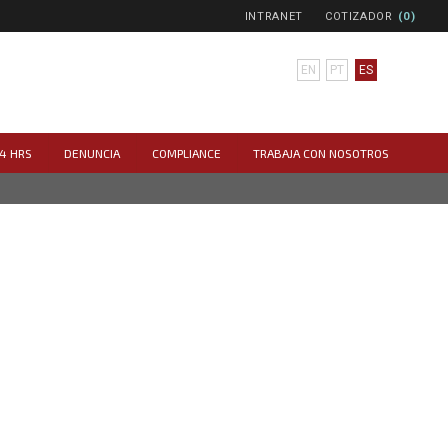
INTRANET
COTIZADOR
(0)
EN
PT
ES
4 HRS
DENUNCIA
COMPLIANCE
TRABAJA CON NOSOTROS