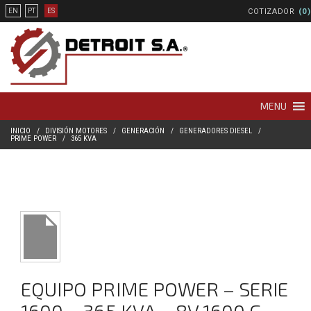
COTIZADOR
(0)
EN
PT
ES
MENU
INICIO
DIVISIÓN MOTORES
GENERACIÓN
GENERADORES DIESEL
PRIME POWER
365 KVA
EQUIPO PRIME POWER – SERIE
1600 – 365 KVA – 8V 1600 G