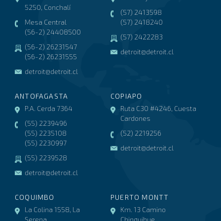
5250, Conchalí
(57) 2413598
Mesa Central
(57) 2418240
(56-2) 24408500
(57) 2422283
(56-2) 26231547
detroit@detroit.cl
(56-2) 26231555
detroit@detroit.cl
ANTOFAGASTA
COPIAPO
P.A. Cerda 7364
Ruta C30 #4246, Cuesta
Cardones
(55) 2239496
(55) 2235108
(52) 2219256
(55) 2230997
detroit@detroit.cl
(55) 2239528
detroit@detroit.cl
COQUIMBO
PUERTO MONTT
La Colina 1558, La
Km. 13 Camino
Serena
Chinquihue