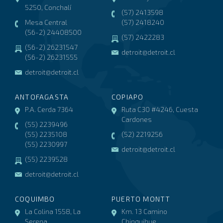
5250, Conchalí
(57) 2413598
Mesa Central
(57) 2418240
(56-2) 24408500
(57) 2422283
(56-2) 26231547
detroit@detroit.cl
(56-2) 26231555
detroit@detroit.cl
ANTOFAGASTA
COPIAPO
P.A. Cerda 7364
Ruta C30 #4246, Cuesta
Cardones
(55) 2239496
(55) 2235108
(52) 2219256
(55) 2230997
detroit@detroit.cl
(55) 2239528
detroit@detroit.cl
COQUIMBO
PUERTO MONTT
La Colina 1558, La
Km. 13 Camino
Serena
Chinquihue