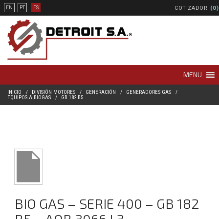
COTIZADOR
(0)
EN
PT
ES
MENU
INICIO
DIVISIÓN MOTORES
GENERACIÓN
GENERADORES GAS
EQUIPOS A BIOGAS
GB 182 B5
BIO GAS – SERIE 400 – GB 182
B5 – AOB 3066 L3