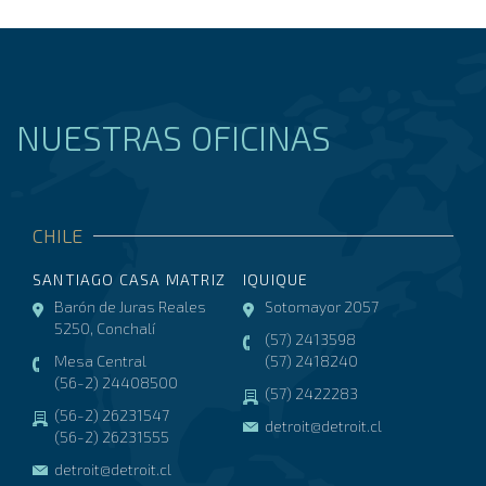
NUESTRAS OFICINAS
CHILE
SANTIAGO CASA MATRIZ
IQUIQUE
Barón de Juras Reales
Sotomayor 2057
5250, Conchalí
(57) 2413598
Mesa Central
(57) 2418240
(56-2) 24408500
(57) 2422283
(56-2) 26231547
detroit@detroit.cl
(56-2) 26231555
detroit@detroit.cl