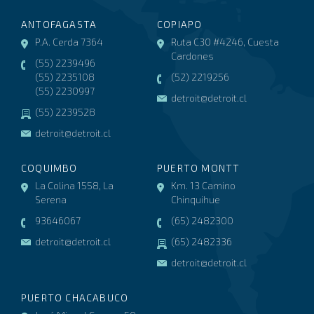
ANTOFAGASTA
COPIAPO
P.A. Cerda 7364
Ruta C30 #4246, Cuesta
Cardones
(55) 2239496
(55) 2235108
(52) 2219256
(55) 2230997
detroit@detroit.cl
(55) 2239528
detroit@detroit.cl
COQUIMBO
PUERTO MONTT
La Colina 1558, La
Km. 13 Camino
Serena
Chinquihue
93646067
(65) 2482300
detroit@detroit.cl
(65) 2482336
detroit@detroit.cl
PUERTO CHACABUCO