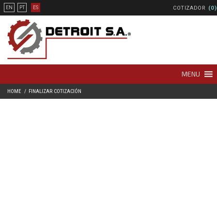
COTIZADOR
(0)
EN
PT
ES
MENU
HOME
FINALIZAR COTIZACIÓN