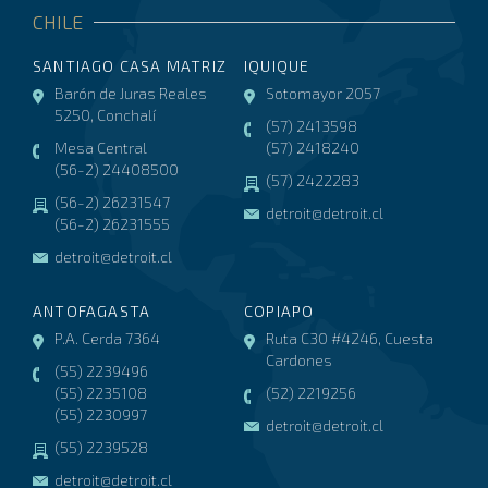
CHILE
SANTIAGO CASA MATRIZ
IQUIQUE
Barón de Juras Reales
Sotomayor 2057
5250, Conchalí
(57) 2413598
Mesa Central
(57) 2418240
(56-2) 24408500
(57) 2422283
(56-2) 26231547
detroit@detroit.cl
(56-2) 26231555
detroit@detroit.cl
ANTOFAGASTA
COPIAPO
P.A. Cerda 7364
Ruta C30 #4246, Cuesta
Cardones
(55) 2239496
(55) 2235108
(52) 2219256
(55) 2230997
detroit@detroit.cl
(55) 2239528
detroit@detroit.cl