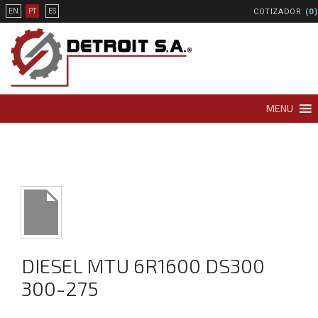
COTIZADOR
(0)
EN
PT
ES
MENU
DIESEL MTU 6R1600 DS300
300-275