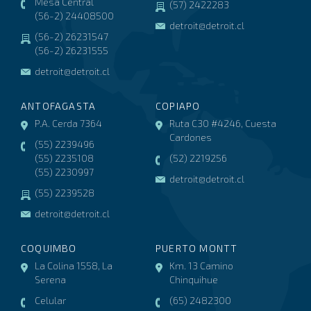
Mesa Central
(57) 2422283
(56-2) 24408500
detroit@detroit.cl
(56-2) 26231547
(56-2) 26231555
detroit@detroit.cl
ANTOFAGASTA
COPIAPO
P.A. Cerda 7364
Ruta C30 #4246, Cuesta
Cardones
(55) 2239496
(55) 2235108
(52) 2219256
(55) 2230997
detroit@detroit.cl
(55) 2239528
detroit@detroit.cl
COQUIMBO
PUERTO MONTT
La Colina 1558, La
Km. 13 Camino
Serena
Chinquihue
Celular
(65) 2482300