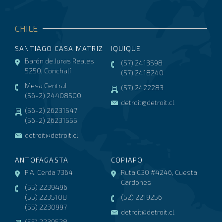
CHILE
SANTIAGO CASA MATRIZ
IQUIQUE
Barón de Juras Reales
(57) 2413598
5250, Conchalí
(57) 2418240
Mesa Central
(57) 2422283
(56-2) 24408500
detroit@detroit.cl
(56-2) 26231547
(56-2) 26231555
detroit@detroit.cl
ANTOFAGASTA
COPIAPO
P.A. Cerda 7364
Ruta C30 #4246, Cuesta
Cardones
(55) 2239496
(55) 2235108
(52) 2219256
(55) 2230997
detroit@detroit.cl
(55) 2239528