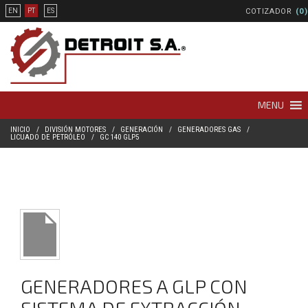
COTIZADOR
(0)
EN
PT
ES
MENU
INICIO
DIVISIÓN MOTORES
GENERACIÓN
GENERADORES GAS
LICUADO DE PETRÓLEO
GC 140 GLP5
GENERADORES A GLP CON
SISTEMA DE EXTRACCIÓN