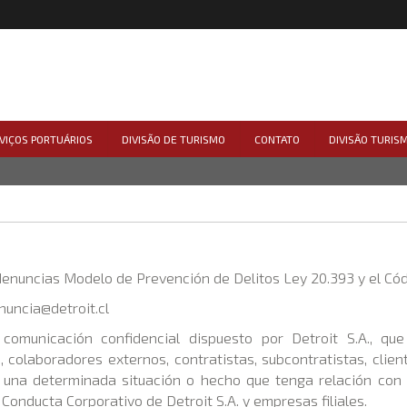
VIÇOS PORTUÁRIOS
DIVISÃO DE TURISMO
CONTATO
DIVISÃO TURIS
denuncias Modelo de Prevención de Delitos Ley 20.393 y el Có
nuncia@detroit.cl
comunicación confidencial dispuesto por Detroit S.A., que 
, colaboradores externos, contratistas, subcontratistas, clie
 una determinada situación o hecho que tenga relación con 
Conducta Corporativo de Detroit S.A. y empresas filiales.