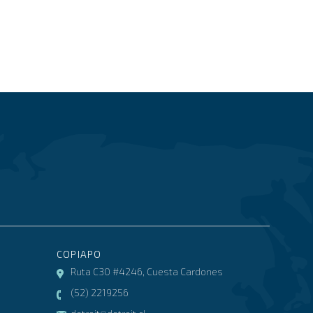
COPIAPO
Ruta C30 #4246, Cuesta Cardones
(52) 2219256