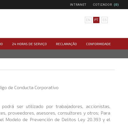
INTRANET
COTIZADOR
(0)
EN
PT
ES
MO
24 HORAS DE SERVIÇO
RECLAMAÇÃO
CONFORMIDADE
digo de Conducta Corporativo
podrá ser utilizado por trabajadores, accionistas,
ntes, proveedores, asesores, consultores y otros; Para
el Modelo de Prevención de Delitos Ley 20.393 y el