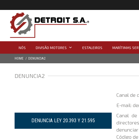
NÓS
DIVISÃO MOTORES
ESTALEIROS
MARÍTIMAS SER
HOME
DENUNCIA2
DENUNCIA2
Canal de 
E-mail: de
Canal de 
DENUNCIA LEY 20.393 Y 21.595
directores
denunciar
Código de 