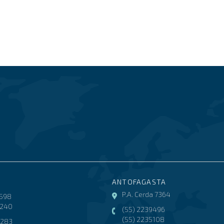
ANTOFAGASTA
P.A. Cerda 7364
3598
8240
(55) 2239496
(55) 2235108
2283