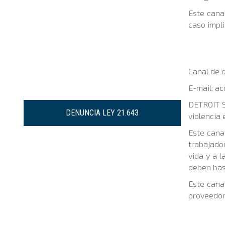
Este cana
caso impli
Canal de 
E-mail: ac
DETROIT S
DENUNCIA LEY 21.643
violencia 
Este cana
trabajador
vida y a l
deben basa
Este cana
proveedore