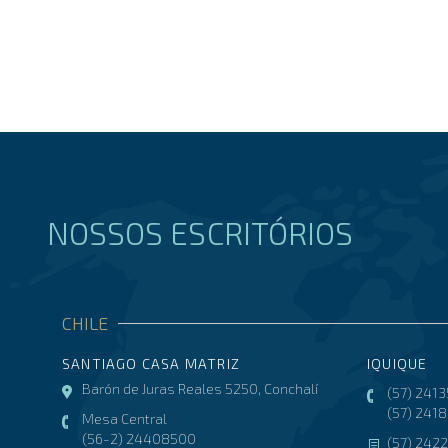
NOSSOS ESCRITÓRIOS
CHILE
SANTIAGO CASA MATRIZ
IQUIQUE
Barón de Juras Reales 5250, Conchalí
(57) 241
(57) 241
Mesa Central
(56-2) 24408500
(57) 242