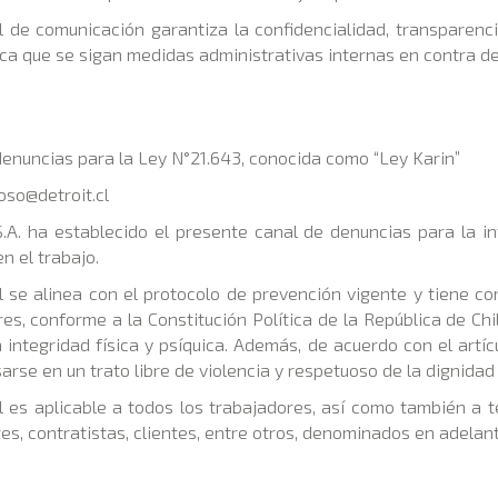
l de comunicación garantiza la confidencialidad, transparenci
ca que se sigan medidas administrativas internas en contra de
denuncias para la Ley N°21.643, conocida como “Ley Karin”
oso@detroit.cl
.A. ha establecido el presente canal de denuncias para la in
en el trabajo.
l se alinea con el protocolo de prevención vigente y tiene co
es, conforme a la Constitución Política de la República de Chil
a integridad física y psíquica. Además, de acuerdo con el artíc
rse en un trato libre de violencia y respetuoso de la dignida
l es aplicable a todos los trabajadores, así como también a t
s, contratistas, clientes, entre otros, denominados en adelant